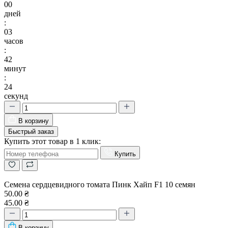
00
дней
:
03
часов
:
42
минут
:
23
секунд
В корзину
Быстрый заказ
Купить этот товар в 1 клик:
Купить
Семена сердцевидного томата Пинк Хайп F1 10 семян
50.00 ₴
45.00 ₴
В корзину