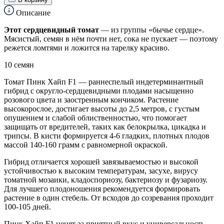
Описание
Этот сердцевидный томат
— из группы «бычье сердце».
Мясистый, семян в нём почти нет, сока не пускает — поэтому
режется ломтями и ложится на тарелку красиво.
10 семян
Томат Пинк Хайп F1 — раннеспелый индетерминантный
гибрид с округло-сердцевидными плодами насыщенно
розового цвета и заостренным кончиком. Растение
высокорослое, достигает высоты до 2,5 метров, с густым
опушением и слабой облиственностью, что помогает
защищать от вредителей, таких как белокрылка, цикадка и
трипсы. В кисти формируется 4-6 гладких, плотных плодов
массой 140-160 грамм с равномерной окраской.
Гибрид отличается хорошей завязываемостью и высокой
устойчивостью к высоким температурам, засухе, вирусу
томатной мозаики, кладоспориозу, бактериозу и фузариозу.
Для лучшего плодоношения рекомендуется формировать
растение в один стебель. От всходов до созревания проходит
100-105 дней.
Пинк Хайп F1 ценят за приятный вкус и универсальность