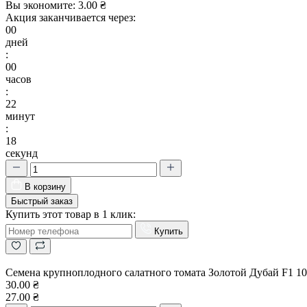
Вы экономите:
3.00 ₴
Акция заканчивается через:
00
дней
:
00
часов
:
22
минут
:
17
секунд
В корзину
Быстрый заказ
Купить этот товар в 1 клик:
Купить
Семена крупноплодного салатного томата Золотой Дубай F1 10
30.00 ₴
27.00 ₴