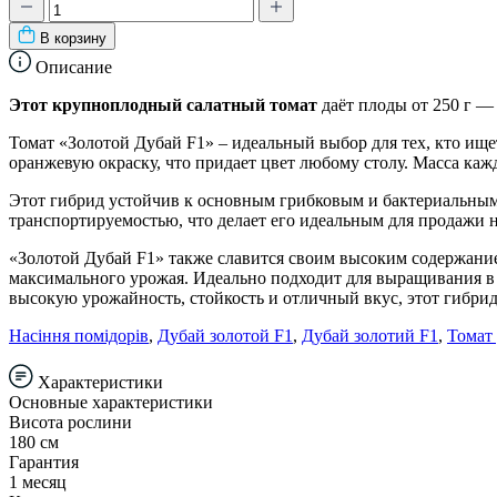
В корзину
Описание
Этот крупноплодный салатный томат
даёт плоды от 250 г — 
Томат «Золотой Дубай F1» – идеальный выбор для тех, кто ищ
оранжевую окраску, что придает цвет любому столу. Масса кажд
Этот гибрид устойчив к основным грибковым и бактериальным 
транспортируемостью, что делает его идеальным для продажи н
«Золотой Дубай F1» также славится своим высоким содержанием
максимального урожая. Идеально подходит для выращивания в 
высокую урожайность, стойкость и отличный вкус, этот гибри
Насіння помідорів
,
Дубай золотой F1
,
Дубай золотий F1
,
Томат
Характеристики
Основные характеристики
Висота рослини
180 см
Гарантия
1 месяц