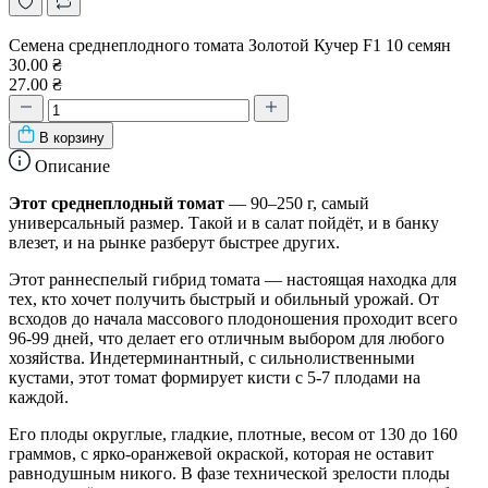
Семена среднеплодного томата Золотой Кучер F1 10 семян
30.00 ₴
27.00 ₴
В корзину
Описание
Этот среднеплодный томат
— 90–250 г, самый
универсальный размер. Такой и в салат пойдёт, и в банку
влезет, и на рынке разберут быстрее других.
Этот раннеспелый гибрид томата — настоящая находка для
тех, кто хочет получить быстрый и обильный урожай. От
всходов до начала массового плодоношения проходит всего
96-99 дней, что делает его отличным выбором для любого
хозяйства. Индетерминантный, с сильнолиственными
кустами, этот томат формирует кисти с 5-7 плодами на
каждой.
Его плоды округлые, гладкие, плотные, весом от 130 до 160
граммов, с ярко-оранжевой окраской, которая не оставит
равнодушным никого. В фазе технической зрелости плоды