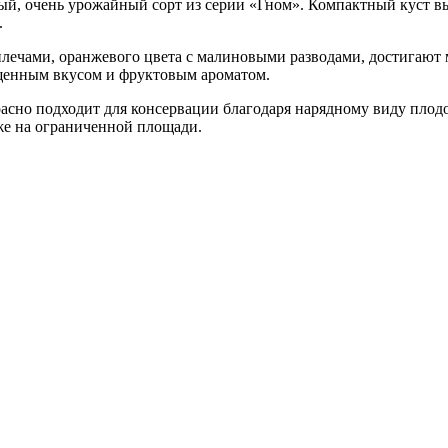
елый, очень урожайный сорт из серии «Гном». Компактный куст 
.
чами, оранжевого цвета с малиновыми разводами, достигают ма
щенным вкусом и фруктовым ароматом.
красно подходит для консервации благодаря нарядному виду плод
же на ограниченной площади.