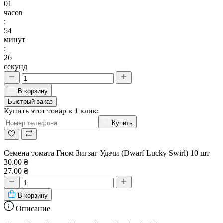
01
часов
:
54
минут
:
25
секунд
В корзину
Быстрый заказ
Купить этот товар в 1 клик:
Купить
Семена томата Гном Зигзаг Удачи (Dwarf Lucky Swirl) 10 шт
30.00 ₴
27.00 ₴
В корзину
Описание