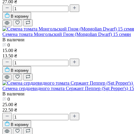
27.00 ₴
В корзину
Семена томата Монгольский Гном (Mongolian Dwarf) 15 семян
В наличии
0
15.00 ₴
13.50 ₴
В корзину
Семена сердцевидного томата Сержант Пеппер (Sgt Pepper's) 15
В наличии
0
25.00 ₴
22.50 ₴
В корзину