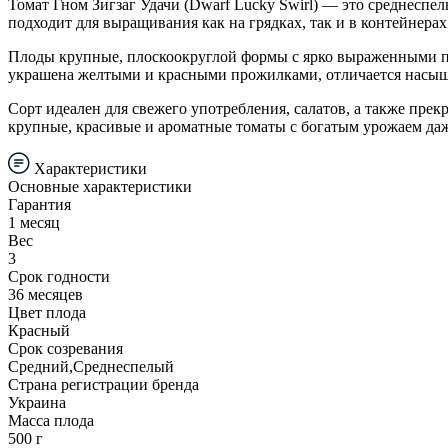
Томат Гном Зигзаг Удачи (Dwarf Lucky Swirl) — это среднесп
подходит для выращивания как на грядках, так и в контейнерах
Плоды крупные, плоскоокруглой формы с ярко выраженными пле
украшена желтыми и красными прожилками, отличается насы
Сорт идеален для свежего употребления, салатов, а также пре
крупные, красивые и ароматные томаты с богатым урожаем да
Характеристики
Основные характеристики
Гарантия
1 месяц
Вес
3
Срок годности
36 месяцев
Цвет плода
Красный
Срок созревания
Средний,Среднеспелый
Страна регистрации бренда
Украина
Масса плода
500 г