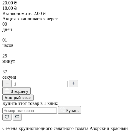
20.00 ₴
18.00 ₴
Вы экономите:
2.00 ₴
Акция заканчивается через:
00
дней
:
01
часов
:
25
минут
:
36
секунд
В корзину
Быстрый заказ
Купить этот товар в 1 клик:
Купить
Семена крупноплодного салатного томата Азорский красный