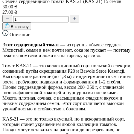
Семена сердцевидного томата KAS-21 (KAS-21) 15 семян
30.00 ₴
27.00 ₴
В корзину
Описание
Этот сердцевидный томат
— из группы «бычье сердце».
Мясистый, семян в нём почти нет, сока не пускает — поэтому
режется ломтями и ложится на тарелку красиво.
Томат KAS-21 — это коллекционный сорт польской селекции,
созданный путём скрещивания P20 и Bawole Serce Kasencji.
Высокорослое растение (до 1,8 м) с индетерминантным типом
роста, требующее подвязки и формирования в 1–2 стебля.
Плоды сердцевидной формы, весом 200–350 г, с глянцевой
розово-фиолетовой кожицей и пурпурными плечиками.
Мякоть плотная, сочная, с насыщенным сладким вкусом и
низким содержанием семян. Этот сорт отличается высокой
урожайностью и стойкостью к болезням.
KAS-21 — это не только вкусный, но и декоративный сорт,
который станет украшением любой коллекции томатов.
Плоды могут оставаться на растении до перезревания, не