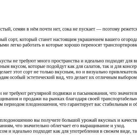
тый, семян в нём почти нет, сока не пускает — поэтому режется
й сорт, который станет настоящим украшением вашего огорода 
рыми легко работать и которые хорошо переносят транспортировк
 кусты не требуют много пространства и идеально подходят для в
ным вкусом, которые подойдут как для салатов, так и для консе
елает этот сорт не только вкусным, но и визуально привлекател
дам особый эстетический вид, что делает их отличным выбором
и не требуют регулярной подвязки и пасынкования, что значител
щивания и продажи на рынках благодаря своей транспортабельн
м периодом плодоношения, что гарантирует вас стабильным и о
у плодоношению вы получите большой урожай вкусных и качеств
аниям, что значительно облегчает его выращивание и уход.
 и идеально подходят как для употребления в свежем виде, так