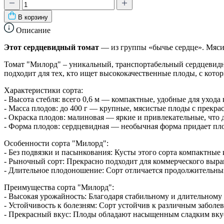
В корзину
Описание
Этот сердцевидный томат
— из группы «бычье сердце». Мясис
Томат "Милорд" – уникальный, транспортабельный сердцевидны
подходит для тех, кто ищет высококачественные плоды, с кото
Характеристики сорта:
- Высота стебля: всего 0,6 м — компактные, удобные для ухода
- Масса плодов: до 400 г — крупные, мясистые плоды с прекрас
- Окраска плодов: малиновая — яркие и привлекательные, что д
- Форма плодов: сердцевидная — необычная форма придает пло
Особенности сорта "Милорд":
- Без подвязки и пасынкования: Кусты этого сорта компактные 
- Рыночный сорт: Прекрасно подходит для коммерческого выра
- Длительное плодоношение: Сорт отличается продолжительны
Преимущества сорта "Милорд":
- Высокая урожайность: Благодаря стабильному и длительном
- Устойчивость к болезням: Сорт устойчив к различным заболев
- Прекрасный вкус: Плоды обладают насыщенным сладким вкусом