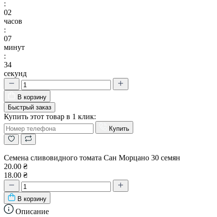
:
02
часов
:
07
минут
:
33
секунд
В корзину
Быстрый заказ
Купить этот товар в 1 клик:
Купить
Семена сливовидного томата Сан Морцано 30 семян
20.00 ₴
18.00 ₴
В корзину
Описание