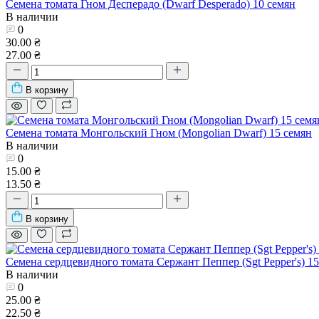
Семена томата Гном Десперадо (Dwarf Desperado) 10 семян
В наличии
0
30.00 ₴
27.00 ₴
В корзину
Семена томата Монгольский Гном (Mongolian Dwarf) 15 семян
В наличии
0
15.00 ₴
13.50 ₴
В корзину
Семена сердцевидного томата Сержант Пеппер (Sgt Pepper's) 15
В наличии
0
25.00 ₴
22.50 ₴