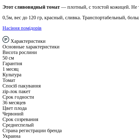
Этот сливовидный томат
— плотный, с толстой кожицей. Не тр
0,5м, вес до 120 гр, красный, сливка. Транспортабельный, бол
Насіння помідорів
Характеристики
Основные характеристики
Висота рослини
50 см
Гарантия
1 месяц
Культура
Томат
Спосіб пакування
zip-лок пакет
Срок годности
36 месяцев
Цвет плода
Червоний
Срок созревания
Среднеспелый
Страна регистрации бренда
Украина