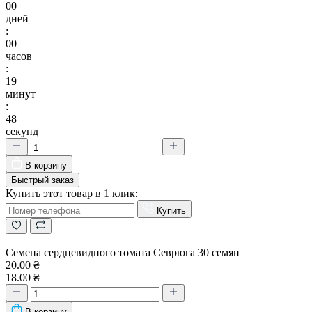
00
дней
:
00
часов
:
19
минут
:
47
секунд
В корзину
Быстрый заказ
Купить этот товар в 1 клик:
Купить
Семена сердцевидного томата Севрюга 30 семян
20.00 ₴
18.00 ₴
В корзину