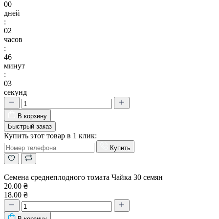
00
дней
:
02
часов
:
46
минут
:
02
секунд
В корзину
Быстрый заказ
Купить этот товар в 1 клик:
Купить
Семена среднеплодного томата Чайка 30 семян
20.00 ₴
18.00 ₴
В корзину