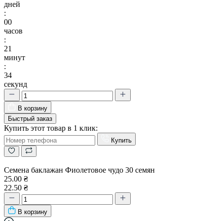
дней
:
00
часов
:
21
минут
:
34
секунд
В корзину
Быстрый заказ
Купить этот товар в 1 клик:
Купить
Семена баклажан Фиолетовое чудо 30 семян
25.00 ₴
22.50 ₴
В корзину