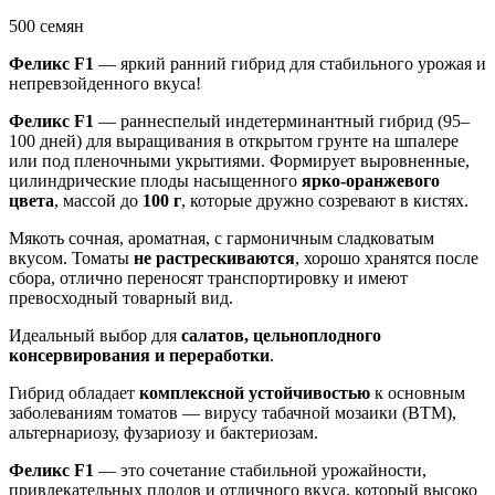
500 семян
Феликс F1
— яркий ранний гибрид для стабильного урожая и
непревзойденного вкуса!
Феликс F1
— раннеспелый индетерминантный гибрид (95–
100 дней) для выращивания в открытом грунте на шпалере
или под пленочными укрытиями. Формирует выровненные,
цилиндрические плоды насыщенного
ярко-оранжевого
цвета
, массой до
100 г
, которые дружно созревают в кистях.
Мякоть сочная, ароматная, с гармоничным сладковатым
вкусом. Томаты
не растрескиваются
, хорошо хранятся после
сбора, отлично переносят транспортировку и имеют
превосходный товарный вид.
Идеальный выбор для
салатов, цельноплодного
консервирования и переработки
.
Гибрид обладает
комплексной устойчивостью
к основным
заболеваниям томатов — вирусу табачной мозаики (ВТМ),
альтернариозу, фузариозу и бактериозам.
Феликс F1
— это сочетание стабильной урожайности,
привлекательных плодов и отличного вкуса, который высоко