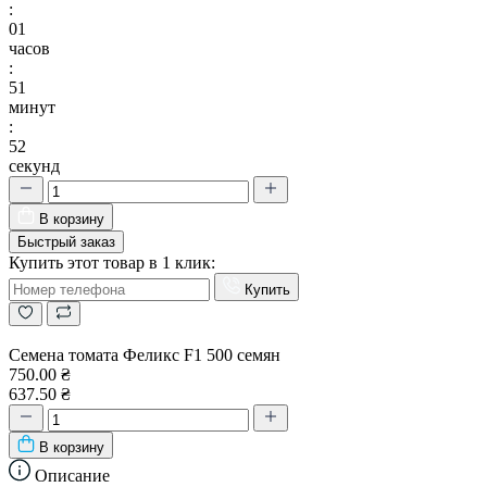
:
01
часов
:
51
минут
:
51
секунд
В корзину
Быстрый заказ
Купить этот товар в 1 клик:
Купить
Семена томата Феликс F1 500 семян
750.00 ₴
637.50 ₴
В корзину
Описание