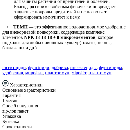
для защиты растений от вредителей и болезней.
Благодаря своим свойствам физически повреждает
защитные покровы вредителей и не позволяет
сформировать иммунитет к нему.
•
ТЕМП
— это эффективное водорастворимое удобрение
для внекорневой подкормки, содержащее комплекс
элементов
NPK 18-18-18 + 8 микроэлементов
, которое
подходит для любых овощных культур(томаты, перцы,
баклажаны и др.)
інсектіциди
,
фунгіциди
,
добрива
,
инсектециды
,
фунгициды
,
удобрения
,
мирофит
,
плантоимун
,
мірофіт
,
плантоімун
Характеристики
Основные характеристики
Гарантия
1 месяц
Спосіб пакування
zip-лок пакет
Упаковка
Бутылка
Срок годности