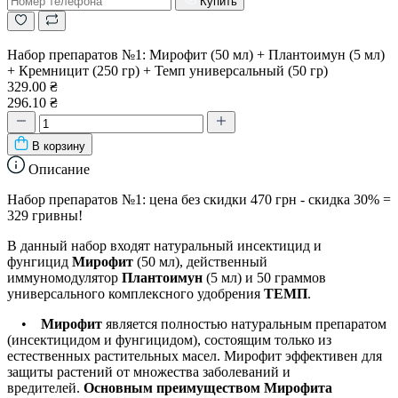
Купить
Набор препаратов №1: Мирофит (50 мл) + Плантоимун (5 мл)
+ Кремницит (250 гр) + Темп универсальный (50 гр)
329.00 ₴
296.10 ₴
В корзину
Описание
Набор препаратов №1: цена без скидки 470 грн - скидка 30% =
329 гривны!
В данный набор входят натуральный инсектицид и
фунгицид
Мирофит
(50 мл), действенный
иммуномодулятор
Плантоимун
(5 мл) и 50 граммов
универсального комплексного удобрения
ТЕМП
.
•
Мирофит
является полностью натуральным препаратом
(инсектицидом и фунгицидом), состоящим только из
естественных растительных масел. Мирофит эффективен для
защиты растений от множества заболеваний и
вредителей.
Основным преимуществом Мирофита