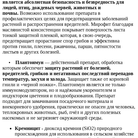
является абсолютная безопасность и безвредность для
людей, птиц, дождевых червей, животных и
почвы.
Возможно использование препарата в
профилактических целях для предотвращения заболеваний
растений и распространения вредителей. Мирофит благодаря
маслянистой консистенции покрывает поверхность листа
тонкой защитной пленкой, которая, в свою очередь,
предотвращает прорастание спор грибов и эффективна
против гнили, плесени, ржавчины, парши, пятнистости
листьев и других болезней.
•
Плантоимун
— действенный препарат, обработка
которым обеспечит
защиту растений от болезней,
вредителей, грибков и негативных последствий перепадов
температур, засухи и холода.
Защищает также от корневой
гнили и «черной ножки». Плантоимун является не только
иммуномодулятором, но и надёжным укоренителем и
индуктором цветения и плодообразования. Препарат
подходит для замачивания посадочного материала и
внекорневого удобрения, практически не опасен для человека,
теплокровных животных, рыб, пчёл и других полезных
насекомых и не загрязняет окружающей среды.
Кремницит -
диоксид кремния (SiO2) природного
происхождения для использования в сельском хозяйстве