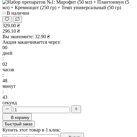
В наличии
329.00 ₴
296.10 ₴
Вы экономите:
32.90 ₴
Акция заканчивается через:
00
дней
:
02
часов
:
48
минут
:
42
секунд
В корзину
Быстрый заказ
Купить этот товар в 1 клик: