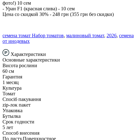
фото!) 10 сем
- Уран F1 (красная слива) - 10 сем
Цена со скидкой 30% - 248 грн (355 грн без скидки)
семена томат Набор томатов
,
малиновый томат
,
2026
,
семена
от инодевых
Характеристики
Основные характеристики
Висота рослини
60 см
Гарантия
1 месяц
Культура
Томат
Спосіб пакування
zip-лок пакет
Упаковка
Бутылка
Срок годности
5 лет
Способ внесения
По листу,Поверхностное