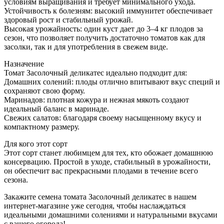
условиям выращивания и требует минимального ухода.
Устойчивость к болезням: высокий иммунитет обеспечивает
здоровый рост и стабильный урожай.
Высокая урожайность: один куст дает до 3–4 кг плодов за
сезон, что позволяет получить достаточно томатов как для
засолки, так и для употребления в свежем виде.
Назначение
Томат Засолочный деликатес идеально подходит для:
Домашних солений: плоды отлично впитывают вкус специй и
сохраняют свою форму.
Маринадов: плотная кожура и нежная мякоть создают
идеальный баланс в маринаде.
Свежих салатов: благодаря своему насыщенному вкусу и
компактному размеру.
Для кого этот сорт
Этот сорт станет любимцем для тех, кто обожает домашнюю
консервацию. Простой в уходе, стабильный в урожайности,
он обеспечит вас прекрасными плодами в течение всего
сезона.
Закажите семена томата Засолочный деликатес в нашем
интернет-магазине уже сегодня, чтобы наслаждаться
идеальными домашними солениями и натуральными вкусами
с вашего огорода!