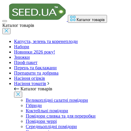
Каталог товарів
Каталог товарів
Капуста, зелень та коренеплоди
Набори
Новинки 2026 року!
Знижки
Проф пакет
Перець та баклажани
Препарати та добрива
Насіння огірків
Насіння томатів
Каталог товарів
Великоплідні салатні помідори
Гібриди
Коктейльні помідори
Помідори сливка та для переробки
Помідори черрі
Середньоплідні помідори