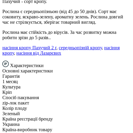
Пахучий - сорт кропу.
Рослина є середньопізньою (від 45 до 50 днів). Сорт має
соковиту, яскраво-зелену, ароматну зелень. Рослина довгий
час не стрілкується, зберігає товарний вигляд.
Рослина має стійкість до вірусів. За час розвитку можна
робити зрізи до 5 разів..
насіння кропу Пахучий 2 г
,
середньопізній кропу
,
насіння
кропу
,
насіння від Лазарєвих
Характеристики
Основні характеристики
Гарантія
1 месяц
Культура
Кріп
Спосіб пакування
zip-лок пакет
Колір плоду
Зеленый
Країна реєстрації бренду
Украина
Країна-виробник товару