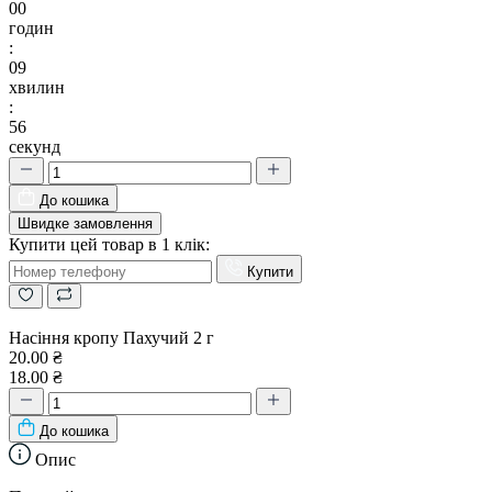
00
годин
:
09
хвилин
:
55
секунд
До кошика
Швидке замовлення
Купити цей товар в 1 клік:
Купити
Насіння кропу Пахучий 2 г
20.00 ₴
18.00 ₴
До кошика
Опис