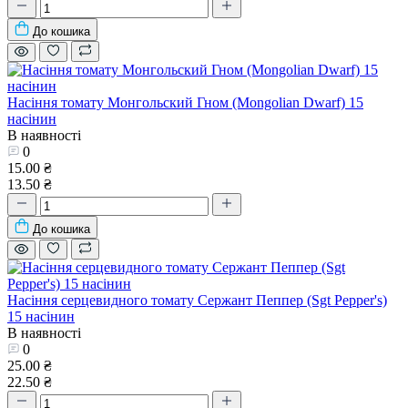
До кошика
Насіння томату Монгольский Гном (Mongolian Dwarf) 15
насінин
В наявності
0
15.00 ₴
13.50 ₴
До кошика
Насіння серцевидного томату Сержант Пеппер (Sgt Pepper's)
15 насінин
В наявності
0
25.00 ₴
22.50 ₴