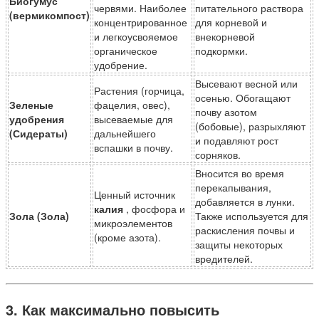
Биогумус
червями. Наиболее
питательного раствора
(вермикомпост)
концентрированное
для корневой и
и легкоусвояемое
внекорневой
органическое
подкормки.
удобрение.
Высевают весной или
Растения (горчица,
осенью. Обогащают
Зеленые
фацелия, овес),
почву азотом
удобрения
высеваемые для
(бобовые), разрыхляют
(Сидераты)
дальнейшего
и подавляют рост
вспашки в почву.
сорняков.
Вносится во время
перекапывания,
Ценный источник
добавляется в лунки.
калия
, фосфора и
Зола (Зола)
Также используется для
микроэлементов
раскисления почвы и
(кроме азота).
защиты некоторых
вредителей.
3. Как максимально повысить