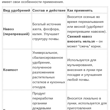
имеет свои особенности применения.
Вид удобрений
Состав и действие
Как применять
Вносится осенью во
время перекапывания
Богатый источник
или весной (удобряют
Навоз
азота, фосфора,
перепревшим навозом).
(перепревший)
калия. Улучшает
Свежий навоз
структуру почвы.
вносить нельзя
– он
может "сжечь" корни.
Универсальное,
сбалансированное
Используется для
удобрение,
мульчирования,
полученное
Компост
внесения в лунки при
разложением
посадке и улучшения
растительных
любой почвы.
остатков и кухонных
отходов.
Продукт
переработки
Вносится локально в
органики
лунки, используется для
дождевыми
приготовления