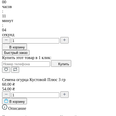
00
часов
:
11
минут
:
03
секунд
В корзину
Быстрый заказ
Купить этот товар в 1 клик:
Купить
Семена огурца Кустовой Плюс 3 гр
60.00 ₴
54.00 ₴
В корзину
Описание