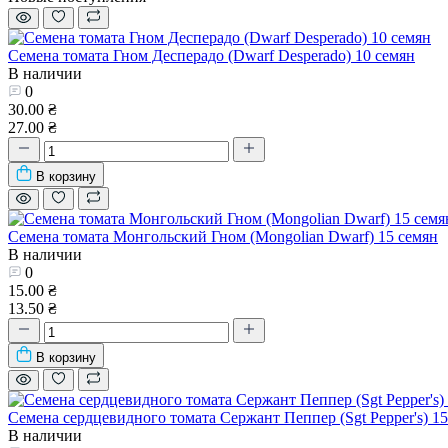
Семена томата Гном Десперадо (Dwarf Desperado) 10 семян
В наличии
0
30.00 ₴
27.00 ₴
В корзину
Семена томата Монгольский Гном (Mongolian Dwarf) 15 семян
В наличии
0
15.00 ₴
13.50 ₴
В корзину
Семена сердцевидного томата Сержант Пеппер (Sgt Pepper's) 15
В наличии