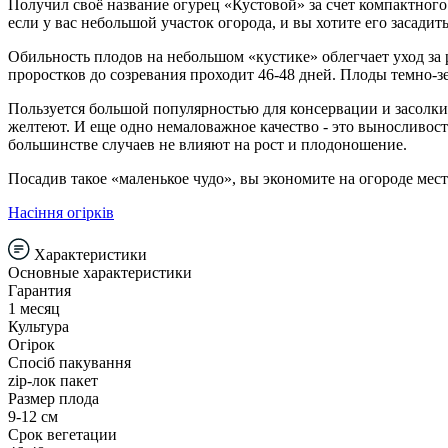
Получил своё название огурец «Кустовой» за счет компактного 
если у вас небольшой участок огорода, и вы хотите его засадит
Обильность плодов на небольшом «кустике» облегчает уход за 
проростков до созревания проходит 46-48 дней. Плоды темно-
Пользуется большой популярностью для консервации и засолки, 
желтеют. И еще одно немаловажное качество - это выносливо
большинстве случаев не влияют на рост и плодоношение.
Посадив такое «маленькое чудо», вы экономите на огороде мес
Насіння огірків
Характеристики
Основные характеристики
Гарантия
1 месяц
Культура
Огірок
Спосіб пакування
zip-лок пакет
Размер плода
9-12 см
Срок вегетации