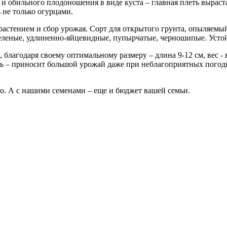
и обильного плодоношения в виде куста – главная плеть выраста
ь не только огурцами.
растением и сбор урожая. Сорт для открытого грунта, опыляемы
зеленые, удлиненно-яйцевидные, пупырчатые, черношипые. Устой
благодаря своему оптимальному размеру – длина 9-12 см, вес - 
сть – приносит большой урожай даже при неблагоприятных пого
то. А с нашими семенами – еще и бюджет вашей семьи.