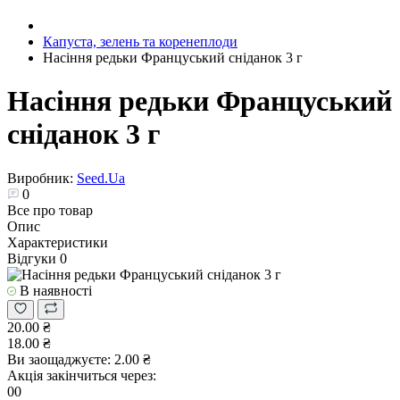
Капуста, зелень та коренеплоди
Насіння редьки Француський сніданок 3 г
Насіння редьки Француський
сніданок 3 г
Виробник:
Seed.Ua
0
Все про товар
Опис
Характеристики
Відгуки
0
В наявності
20.00 ₴
18.00 ₴
Ви заощаджуєте:
2.00 ₴
Акція закінчиться через:
00