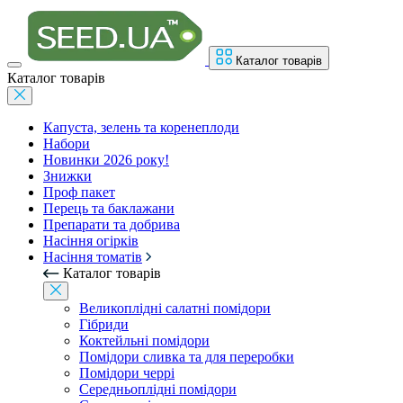
Каталог товарів
Каталог товарів
Капуста, зелень та коренеплоди
Набори
Новинки 2026 року!
Знижки
Проф пакет
Перець та баклажани
Препарати та добрива
Насіння огірків
Насіння томатів
Каталог товарів
Великоплідні салатні помідори
Гібриди
Коктейльні помідори
Помідори сливка та для переробки
Помідори черрі
Середньоплідні помідори