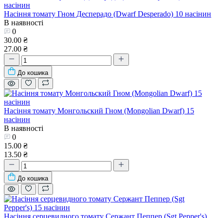
Насіння томату Гном Десперадо (Dwarf Desperado) 10 насінин
В наявності
0
30.00 ₴
27.00 ₴
До кошика
Насіння томату Монгольский Гном (Mongolian Dwarf) 15
насінин
В наявності
0
15.00 ₴
13.50 ₴
До кошика
Насіння серцевидного томату Сержант Пеппер (Sgt Pepper's)