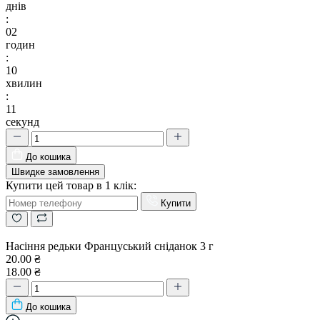
днів
:
02
годин
:
10
хвилин
:
10
секунд
До кошика
Швидке замовлення
Купити цей товар в 1 клік:
Купити
Насіння редьки Француський сніданок 3 г
20.00 ₴
18.00 ₴
До кошика