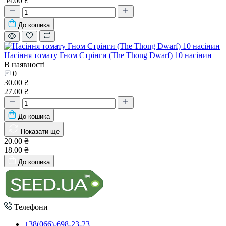
54.00 ₴
До кошика
Насіння томату Гном Стрінги (The Thong Dwarf) 10 насінин
В наявності
0
30.00 ₴
27.00 ₴
До кошика
Показати ще
20.00 ₴
18.00 ₴
До кошика
Телефони
+38(066)-698-23-23