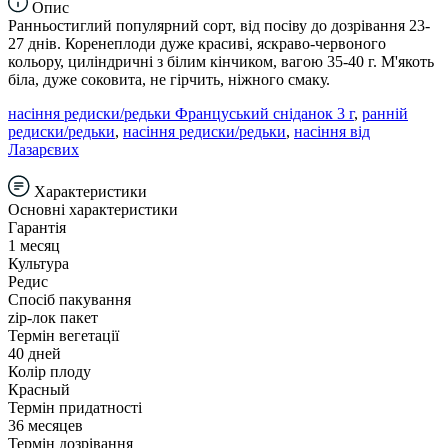
Опис
Ранньостиглий популярний сорт, від посіву до дозрівання 23-
27 днів. Коренеплоди дуже красиві, яскраво-червоного
кольору, циліндричні з білим кінчиком, вагою 35-40 г. М'якоть
біла, дуже соковита, не гірчить, ніжного смаку.
насіння редиски/редьки Француський сніданок 3 г
,
ранній
редиски/редьки
,
насіння редиски/редьки
,
насіння від
Лазарєвих
Характеристики
Основні характеристики
Гарантія
1 месяц
Культура
Редис
Спосіб пакування
zip-лок пакет
Термін вегетації
40 дней
Колір плоду
Красный
Термін придатності
36 месяцев
Термін дозрівання